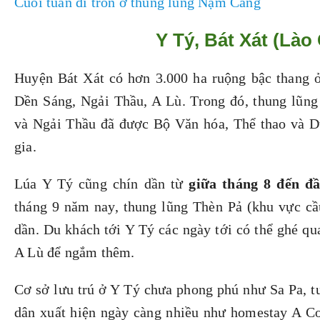
Cuối tuần đi trốn ở thung lũng Nậm Cang
Y Tý, Bát Xát (Lào 
Huyện Bát Xát có hơn 3.000 ha ruộng bậc thang 
Dền Sáng, Ngải Thầu, A Lù. Trong đó, thung lũng
và Ngải Thầu đã được Bộ Văn hóa, Thể thao và Du
gia.
Lúa Y Tý cũng chín dần từ
giữa tháng 8 đến đ
tháng 9 năm nay, thung lũng Thèn Pả (khu vực cầ
dần. Du khách tới Y Tý các ngày tới có thể ghé qu
A Lù để ngắm thêm.
Cơ sở lưu trú ở Y Tý chưa phong phú như Sa Pa, t
dân xuất hiện ngày càng nhiều như homestay A Cơ