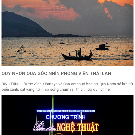
QUY NHƠN QUA GÓC NHÌN PHÓNG VIÊN THÁI LAN
BÌNH ĐỊNH - Được ví như Pattaya và Cha-am thuở ban sơ, Quy Nhơn sở hữu từ
biển xanh, cát vàng, tới nhịp sống chậm rãi, thích hợp du lịch hè.