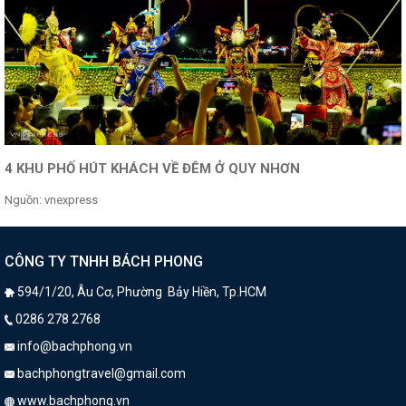
4 KHU PHỐ HÚT KHÁCH VỀ ĐÊM Ở QUY NHƠN
Nguồn: vnexpress
CÔNG TY TNHH BÁCH PHONG
594/1/20, Âu Cơ, Phường Bảy Hiền, Tp.HCM
0286 278 2768
info@bachphong.vn
bachphongtravel@gmail.com
www.bachphong.vn