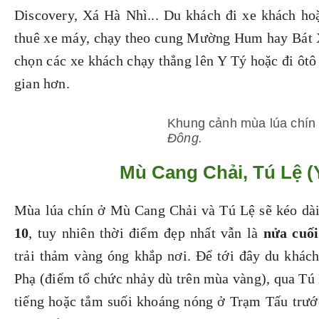
Discovery, Xá Hà Nhì... Du khách đi xe khách hoặ
thuê xe máy, chạy theo cung Mường Hum hay Bát X
chọn các xe khách chạy thẳng lên Y Tý hoặc đi ôtô t
gian hơn.
Khung cảnh mùa lúa chín 
Đông.
Mù Cang Chải, Tú Lệ (
Mùa lúa chín ở Mù Cang Chải và Tú Lệ sẽ kéo dà
10
, tuy nhiên thời điểm đẹp nhất vẫn là
nửa cuối
trải thảm vàng óng khắp nơi. Để tới đây du khác
Phạ (điểm tổ chức nhảy dù trên mùa vàng), qua T
tiếng hoặc tắm suối khoáng nóng ở Trạm Tấu trướ