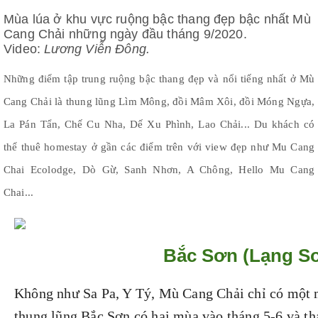
Toàn
Mùa lúa ở khu vực ruộng bậc thang đẹp bậc nhất Mù
màn
hình
Cang Chải những ngày đầu tháng 9/2020.
Video:
Lương Viễn Đông.
Những điểm tập trung ruộng bậc thang đẹp và nổi tiếng nhất ở Mù
Cang Chải là thung lũng Lìm Mông, đồi Mâm Xôi, đồi Móng Ngựa,
La Pán Tẩn, Chế Cu Nha, Dế Xu Phình, Lao Chải... Du khách có
thể thuê homestay ở gần các điểm trên với view đẹp như Mu Cang
Chai Ecolodge, Dò Gừ, Sanh Nhơn, A Chông, Hello Mu Cang
Chai...
Bắc Sơn (Lạng S
Không như Sa Pa, Y Tý, Mù Cang Chải chỉ có một 
thung lũng Bắc Sơn có hai mùa vào tháng 5-6 và th